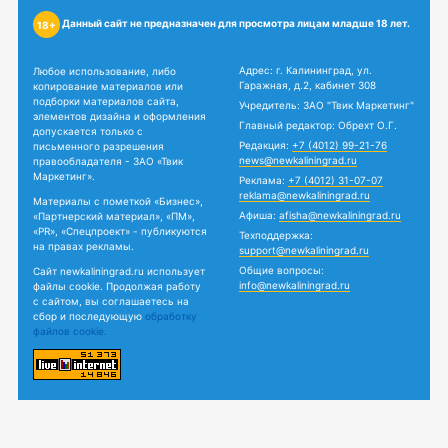
Данный сайт не предназначен для просмотра лицам младше 18 лет.
18+
Адрес: г. Калининград, ул.
Любое использование, либо
Гаражная, д.2, кабинет 308
копирование материалов или
подборки материалов сайта,
Учредитель: ЗАО "Твик Маркетинг"
элементов дизайна и оформления
Главный редактор: Обрехт О.Г.
допускается только с
Редакция:
+7 (4012) 99-21-76
письменного разрешения
news@newkaliningrad.ru
правообладателя - ЗАО «Твик
Маркетинг».
Реклама:
+7 (4012) 31-07-07
reklama@newkaliningrad.ru
Материалы с пометкой «Бизнес»,
Афиша:
afisha@newkaliningrad.ru
«Партнерский материал», «ПМ»,
«PR», «Спецпроект» - публикуются
Техподдержка:
на правах рекламы.
support@newkaliningrad.ru
Общие вопросы:
Сайт newkaliningrad.ru использует
info@newkaliningrad.ru
файлы cookie. Продолжая работу
с сайтом, вы соглашаетесь на
сбор и последующую
обработку
файлов cookie.