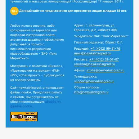
технологий и массовых коммуникаций (Роскомнадзор) 17 января 2011 г.
Данный сайт не предназначен для просмотра лицам младше 18 лет.
18+
Адрес: г. Калининград, ул.
Любое использование, либо
Гаражная, д.2, кабинет 308
копирование материалов или
подборки материалов сайта,
Учредитель: ЗАО "Твик Маркетинг"
элементов дизайна и оформления
Главный редактор: Обрехт О.Г.
допускается только с
Редакция:
+7 (4012) 99-21-76
письменного разрешения
news@newkaliningrad.ru
правообладателя - ЗАО «Твик
Маркетинг».
Реклама:
+7 (4012) 31-07-07
reklama@newkaliningrad.ru
Материалы с пометкой «Бизнес»,
Афиша:
afisha@newkaliningrad.ru
«Партнерский материал», «ПМ»,
«PR», «Спецпроект» - публикуются
Техподдержка:
на правах рекламы.
support@newkaliningrad.ru
Общие вопросы:
Сайт newkaliningrad.ru использует
info@newkaliningrad.ru
файлы cookie. Продолжая работу
с сайтом, вы соглашаетесь на
сбор и последующую
обработку
файлов cookie.