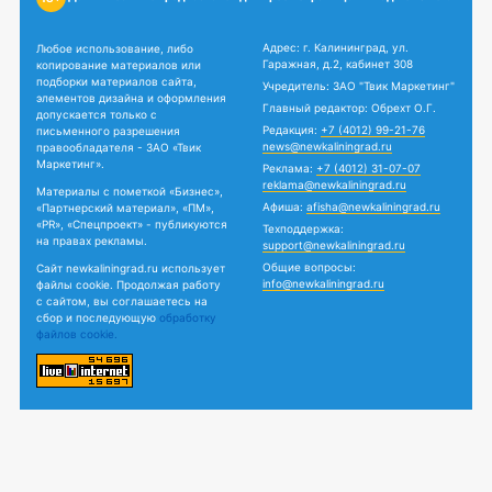
Адрес: г. Калининград, ул.
Любое использование, либо
Гаражная, д.2, кабинет 308
копирование материалов или
подборки материалов сайта,
Учредитель: ЗАО "Твик Маркетинг"
элементов дизайна и оформления
Главный редактор: Обрехт О.Г.
допускается только с
Редакция:
+7 (4012) 99-21-76
письменного разрешения
news@newkaliningrad.ru
правообладателя - ЗАО «Твик
Маркетинг».
Реклама:
+7 (4012) 31-07-07
reklama@newkaliningrad.ru
Материалы с пометкой «Бизнес»,
Афиша:
afisha@newkaliningrad.ru
«Партнерский материал», «ПМ»,
«PR», «Спецпроект» - публикуются
Техподдержка:
на правах рекламы.
support@newkaliningrad.ru
Общие вопросы:
Сайт newkaliningrad.ru использует
info@newkaliningrad.ru
файлы cookie. Продолжая работу
с сайтом, вы соглашаетесь на
сбор и последующую
обработку
файлов cookie.