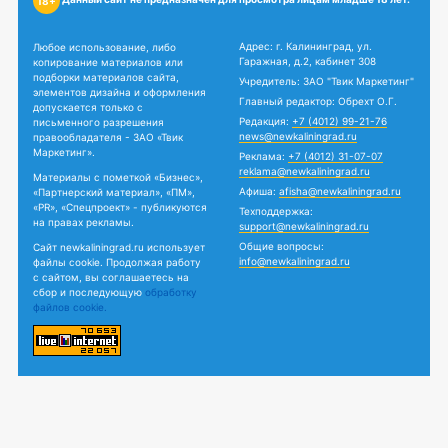
18+
Адрес: г. Калининград, ул.
Любое использование, либо
Гаражная, д.2, кабинет 308
копирование материалов или
подборки материалов сайта,
Учредитель: ЗАО "Твик Маркетинг"
элементов дизайна и оформления
Главный редактор: Обрехт О.Г.
допускается только с
Редакция:
+7 (4012) 99-21-76
письменного разрешения
news@newkaliningrad.ru
правообладателя - ЗАО «Твик
Маркетинг».
Реклама:
+7 (4012) 31-07-07
reklama@newkaliningrad.ru
Материалы с пометкой «Бизнес»,
Афиша:
afisha@newkaliningrad.ru
«Партнерский материал», «ПМ»,
«PR», «Спецпроект» - публикуются
Техподдержка:
на правах рекламы.
support@newkaliningrad.ru
Общие вопросы:
Сайт newkaliningrad.ru использует
info@newkaliningrad.ru
файлы cookie. Продолжая работу
с сайтом, вы соглашаетесь на
сбор и последующую
обработку
файлов cookie.