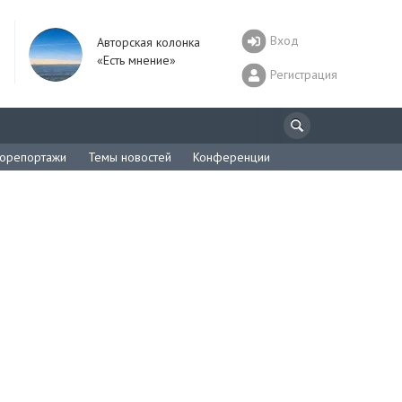
Вход
Авторская колонка
«Есть мнение»
Регистрация
орепортажи
Темы новостей
Конференции