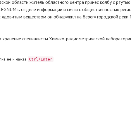
ской области житель областного центра принес колбу с ртутью 
REGNUM в отделе информации и связи с общественностью реги
с ядовитым веществом он обнаружил на берегу городской реки 
на хранение специалисты Химико-радиометрической лаборатории
лив ее и нажав
Ctrl+Enter