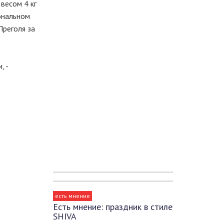
весом 4 кг
ональном
Преголя за
, -
есть мнение
Есть мнение: праздник в стиле
SHIVA