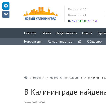
Погода:
+16.5°
Вакансии:
21
82.17$
94.84€
22.01zł
Новости
Работа
Недвижимость
Афиша
Туриз
Новости дня
Самое читаемое
@
Общество
Новости
Новости: Происшествия
В Калинингра
В Калининграде найдена 
24 мая 2005г., 00:00