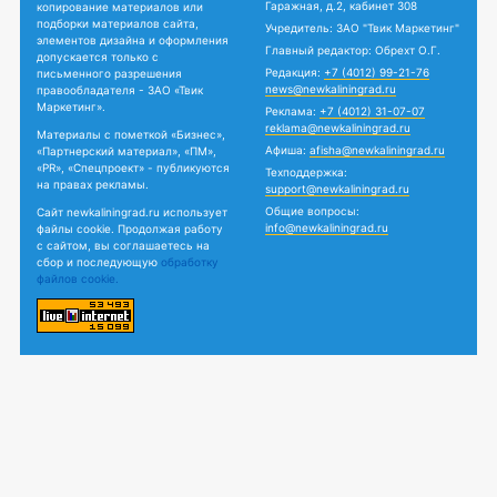
Гаражная, д.2, кабинет 308
копирование материалов или
подборки материалов сайта,
Учредитель: ЗАО "Твик Маркетинг"
элементов дизайна и оформления
Главный редактор: Обрехт О.Г.
допускается только с
Редакция:
+7 (4012) 99-21-76
письменного разрешения
news@newkaliningrad.ru
правообладателя - ЗАО «Твик
Маркетинг».
Реклама:
+7 (4012) 31-07-07
reklama@newkaliningrad.ru
Материалы с пометкой «Бизнес»,
Афиша:
afisha@newkaliningrad.ru
«Партнерский материал», «ПМ»,
«PR», «Спецпроект» - публикуются
Техподдержка:
на правах рекламы.
support@newkaliningrad.ru
Общие вопросы:
Сайт newkaliningrad.ru использует
info@newkaliningrad.ru
файлы cookie. Продолжая работу
с сайтом, вы соглашаетесь на
сбор и последующую
обработку
файлов cookie.