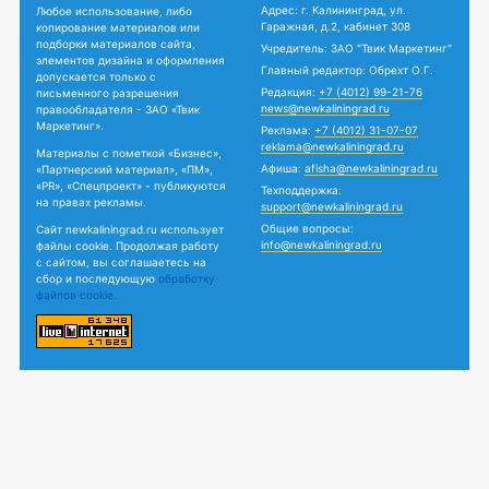
Адрес: г. Калининград, ул.
Любое использование, либо
Гаражная, д.2, кабинет 308
копирование материалов или
подборки материалов сайта,
Учредитель: ЗАО "Твик Маркетинг"
элементов дизайна и оформления
Главный редактор: Обрехт О.Г.
допускается только с
Редакция:
+7 (4012) 99-21-76
письменного разрешения
news@newkaliningrad.ru
правообладателя - ЗАО «Твик
Маркетинг».
Реклама:
+7 (4012) 31-07-07
reklama@newkaliningrad.ru
Материалы с пометкой «Бизнес»,
Афиша:
afisha@newkaliningrad.ru
«Партнерский материал», «ПМ»,
«PR», «Спецпроект» - публикуются
Техподдержка:
на правах рекламы.
support@newkaliningrad.ru
Общие вопросы:
Сайт newkaliningrad.ru использует
info@newkaliningrad.ru
файлы cookie. Продолжая работу
с сайтом, вы соглашаетесь на
сбор и последующую
обработку
файлов cookie.