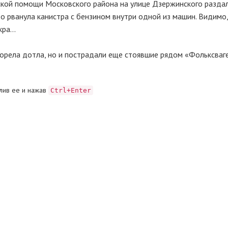
ской помощи Московского района на улице Дзержинского раздал
о рванула канистра с бензином внутри одной из машин. Видимо,
скра…
горела дотла, но и пострадали еще стоявшие рядом «Фольксваг
лив ее и нажав
Ctrl+Enter