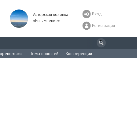
Вход
Авторская колонка
«Есть мнение»
Регистрация
орепортажи
Темы новостей
Конференции