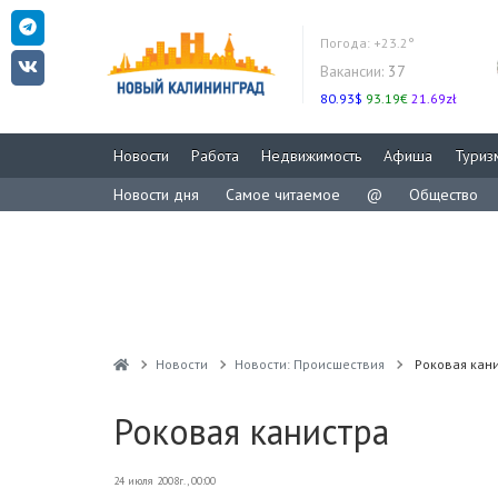
Погода:
+23.2°
Вакансии:
37
80.93$
93.19€
21.69zł
Новости
Работа
Недвижимость
Афиша
Туриз
Новости дня
Самое читаемое
@
Общество
Новости
Новости: Происшествия
Роковая кан
Роковая канистра
24 июля 2008г., 00:00