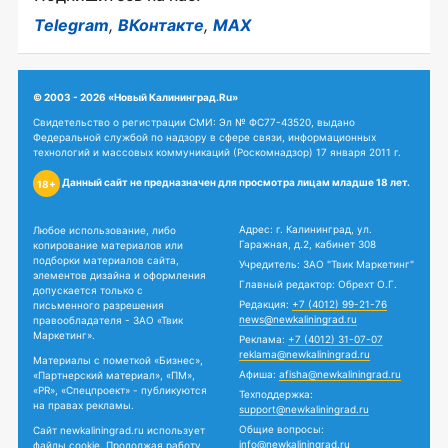
Telegram
,
ВКонтакте
,
MAX
© 2003 - 2026 «Новый Калининград.Ru»
Свидетельство о регистрации СМИ: Эл № ФС77-43520, выдано
Федеральной службой по надзору в сфере связи, информационных
технологий и массовых коммуникаций (Роскомнадзор) 17 января 2011 г.
Данный сайт не предназначен для просмотра лицам младше 18 лет.
18+
Адрес: г. Калининград, ул.
Любое использование, либо
Гаражная, д.2, кабинет 308
копирование материалов или
подборки материалов сайта,
Учредитель: ЗАО "Твик Маркетинг"
элементов дизайна и оформления
Главный редактор: Обрехт О.Г.
допускается только с
Редакция:
+7 (4012) 99-21-76
письменного разрешения
news@newkaliningrad.ru
правообладателя - ЗАО «Твик
Маркетинг».
Реклама:
+7 (4012) 31-07-07
reklama@newkaliningrad.ru
Материалы с пометкой «Бизнес»,
Афиша:
afisha@newkaliningrad.ru
«Партнерский материал», «ПМ»,
«PR», «Спецпроект» - публикуются
Техподдержка:
на правах рекламы.
support@newkaliningrad.ru
Общие вопросы:
Сайт newkaliningrad.ru использует
info@newkaliningrad.ru
файлы cookie. Продолжая работу