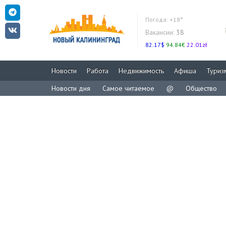
Погода:
+18°
Вакансии:
38
82.17$
94.84€
22.01zł
Новости
Работа
Недвижимость
Афиша
Туриз
Новости дня
Самое читаемое
@
Общество