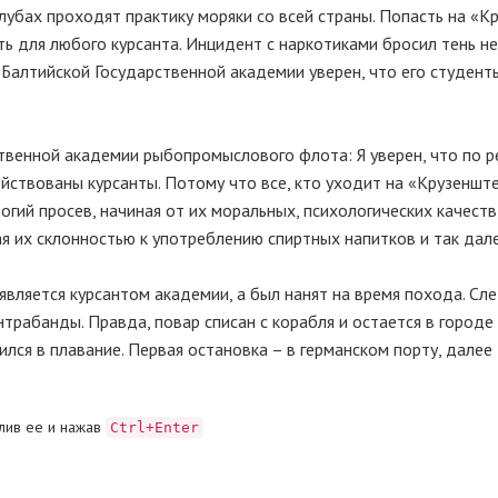
убах проходят практику моряки со всей страны. Попасть на «Кр
ть для любого курсанта. Инцидент с наркотиками бросил тень не
р Балтийской Государственной академии уверен, что его студент
твенной академии рыбопромыслового флота: Я уверен, что по р
йствованы курсанты. Потому что все, кто уходит на «Крузенште
огий просев, начиная от их моральных, психологических качеств
ая их склонностью к употреблению спиртных напитков и так дале
является курсантом академии, а был нанят на время похода. Сл
нтрабанды. Правда, повар списан с корабля и остается в городе
лся в плавание. Первая остановка – в германском порту, далее
лив ее и нажав
Ctrl+Enter