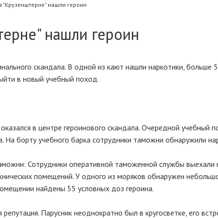
а "Крузенштерне" нашли героин
терне" нашли героин
нального скандала. В одной из кают нашли наркотики, больше 5
выйти в новый учебный поход.
 оказался в центре героинового скандала. Очередной учебный п
а. На борту учебного барка сотрудники таможни обнаружили на
таможни: Сотрудники оперативной таможенной службы выехали 
хнических помещений. У одного из моряков обнаружен небольш
 помещении найдены 55 условных доз героина.
 репутация. Парусник неоднократно был в кругосветке, его вст