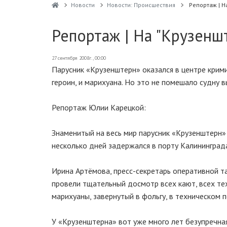
Новости
Новости: Происшествия
Репортаж | Н
Репортаж | На "Крузенш
27 сентября 2008г., 00:00
Парусник «Крузенштерн» оказался в центре крими
героин, и марихуана. Но это не помешало судну 
Репортаж Юлии Карецкой:
Знаменитый на весь мир парусник «Крузенштерн»
несколько дней задержался в порту Калининград
Ирина Артёмова, пресс-секретарь оперативной 
провели тщательный досмотр всех кают, всех те
марихуаны, завернутый в фольгу, в техническом
У «Крузенштерна» вот уже много лет безупречная