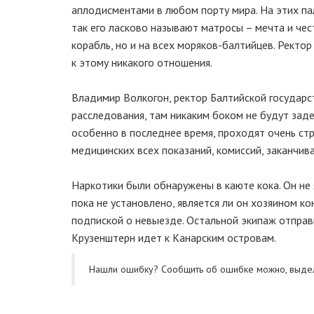
аплодисментами в любом порту мира. На этих пал
так его ласково называют матросы – мечта и чес
корабль, но и на всех моряков-балтийцев. Ректо
к этому никакого отношения.
Владимир Волкогон, ректор Балтийской государс
расследования, там никаким боком не будут заде
особенно в последнее время, проходят очень стр
медицинских всех показаний, комиссий, заканчив
Наркотики были обнаружены в каюте кока. Он не 
пока не установлено, является ли он хозяином ко
подпиской о невыезде. Остальной экипаж отправи
Крузенштерн идет к Канарским островам.
Нашли ошибку? Cообщить об ошибке можно, выде