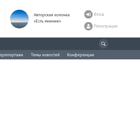
Вход
Авторская колонка
«Есть мнение»
Регистрация
орепортажи
Темы новостей
Конференции