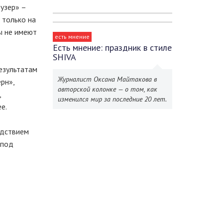
узер» –
 только на
ы не имеют
есть мнение
Есть мнение: праздник в стиле
SHIVA
езультатам
Журналист Оксана Майтакова в
рн»,
авторской колонке — о том, как
,
изменился мир за последние 20 лет.
е.
едствием
 под