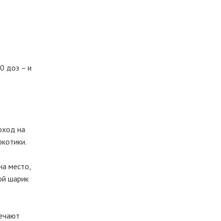
0 доз – и
оход на
ркотики.
на место,
ой шарик
речают