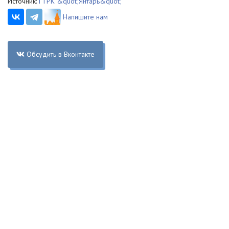
Источник:
ГТРК &quot;Янтарь&quot;
Напишите нам
Обсудить в Вконтакте