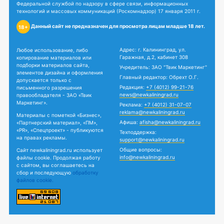
Федеральной службой по надзору в сфере связи, информационных
технологий и массовых коммуникаций (Роскомнадзор) 17 января 2011 г.
Данный сайт не предназначен для просмотра лицам младше 18 лет.
18+
Адрес: г. Калининград, ул.
Любое использование, либо
Гаражная, д.2, кабинет 308
копирование материалов или
подборки материалов сайта,
Учредитель: ЗАО "Твик Маркетинг"
элементов дизайна и оформления
Главный редактор: Обрехт О.Г.
допускается только с
Редакция:
+7 (4012) 99-21-76
письменного разрешения
news@newkaliningrad.ru
правообладателя - ЗАО «Твик
Маркетинг».
Реклама:
+7 (4012) 31-07-07
reklama@newkaliningrad.ru
Материалы с пометкой «Бизнес»,
Афиша:
afisha@newkaliningrad.ru
«Партнерский материал», «ПМ»,
«PR», «Спецпроект» - публикуются
Техподдержка:
на правах рекламы.
support@newkaliningrad.ru
Общие вопросы:
Сайт newkaliningrad.ru использует
info@newkaliningrad.ru
файлы cookie. Продолжая работу
с сайтом, вы соглашаетесь на
сбор и последующую
обработку
файлов cookie.