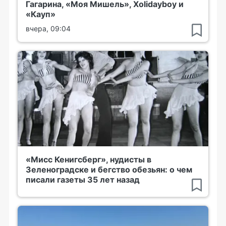
Гагарина, «Моя Мишель», Xolidayboy и
«Кауп»
вчера, 09:04
«Мисс Кенигсберг», нудисты в
Зеленоградске и бегство обезьян: о чем
писали газеты 35 лет назад