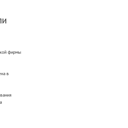
ли
ской фирмы
ена в
ования
а