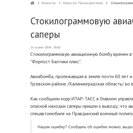
Новости
Новости: Происшествия
Стокилограм
Стокилограммовую авиа
саперы
26 апреля 2004г., 00:00
Стокилограммовую авиационную бомбу времен в
"Форпост Балтики плюс".
Авиабомба, пролежавшая в земле почти 60 лет и
Гусевском районе /Калининградская область/ во 
Как сообщили корр.ИТАР-ТАСС в Главном управле
опасной находки саперы пришли к выводу, что а
спецавтомобиле на Правдинский военный полигон,
Нашли ошибку? Cообщить об ошибке можно, выде