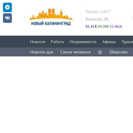
Погода:
+18.2°
Вакансии:
28
81.41$
94.06€
21.86zł
Новости
Работа
Недвижимость
Афиша
Туриз
Новости дня
Самое читаемое
@
Общество