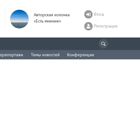
Вход
Авторская колонка
«Есть мнение»
Регистрация
орепортажи
Темы новостей
Конференции