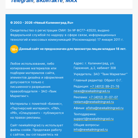
Telegram
,
ВКонтакте
,
MAX
© 2003 - 2026 «Новый Калининград.Ru»
Свидетельство о регистрации СМИ: Эл № ФС77-43520, выдано
Федеральной службой по надзору в сфере связи, информационных
технологий и массовых коммуникаций (Роскомнадзор) 17 января 2011 г.
Данный сайт не предназначен для просмотра лицам младше 18 лет.
18+
Адрес: г. Калининград, ул.
Любое использование, либо
Гаражная, д.2, кабинет 308
копирование материалов или
подборки материалов сайта,
Учредитель: ЗАО "Твик Маркетинг"
элементов дизайна и оформления
Главный редактор: Обрехт О.Г.
допускается только с
Редакция:
+7 (4012) 99-21-76
письменного разрешения
news@newkaliningrad.ru
правообладателя - ЗАО «Твик
Маркетинг».
Реклама:
+7 (4012) 31-07-07
reklama@newkaliningrad.ru
Материалы с пометкой «Бизнес»,
Афиша:
afisha@newkaliningrad.ru
«Партнерский материал», «ПМ»,
«PR», «Спецпроект» - публикуются
Техподдержка:
на правах рекламы.
support@newkaliningrad.ru
Общие вопросы:
Сайт newkaliningrad.ru использует
info@newkaliningrad.ru
файлы cookie. Продолжая работу
с сайтом, вы соглашаетесь на