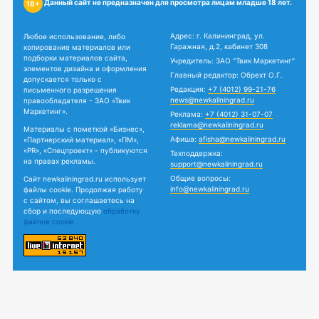
Данный сайт не предназначен для просмотра лицам младше 18 лет.
18+
Адрес: г. Калининград, ул.
Любое использование, либо
Гаражная, д.2, кабинет 308
копирование материалов или
подборки материалов сайта,
Учредитель: ЗАО "Твик Маркетинг"
элементов дизайна и оформления
Главный редактор: Обрехт О.Г.
допускается только с
Редакция:
+7 (4012) 99-21-76
письменного разрешения
news@newkaliningrad.ru
правообладателя - ЗАО «Твик
Маркетинг».
Реклама:
+7 (4012) 31-07-07
reklama@newkaliningrad.ru
Материалы с пометкой «Бизнес»,
Афиша:
afisha@newkaliningrad.ru
«Партнерский материал», «ПМ»,
«PR», «Спецпроект» - публикуются
Техподдержка:
на правах рекламы.
support@newkaliningrad.ru
Общие вопросы:
Сайт newkaliningrad.ru использует
info@newkaliningrad.ru
файлы cookie. Продолжая работу
с сайтом, вы соглашаетесь на
сбор и последующую
обработку
файлов cookie.