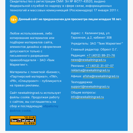
Свидетельство о регистрации СМИ: Эл № ФС77-43520, выдано
Федеральной службой по надзору в сфере связи, информационных
технологий и массовых коммуникаций (Роскомнадзор) 17 января 2011 г.
Данный сайт не предназначен для просмотра лицам младше 18 лет.
18+
Адрес: г. Калининград, ул.
Любое использование, либо
Гаражная, д.2, кабинет 308
копирование материалов или
подборки материалов сайта,
Учредитель: ЗАО "Твик Маркетинг"
элементов дизайна и оформления
Главный редактор: Обрехт О.Г.
допускается только с
Редакция:
+7 (4012) 99-21-76
письменного разрешения
news@newkaliningrad.ru
правообладателя - ЗАО «Твик
Маркетинг».
Реклама:
+7 (4012) 31-07-07
reklama@newkaliningrad.ru
Материалы с пометкой «Бизнес»,
Афиша:
afisha@newkaliningrad.ru
«Партнерский материал», «ПМ»,
«PR», «Спецпроект» - публикуются
Техподдержка:
на правах рекламы.
support@newkaliningrad.ru
Общие вопросы:
Сайт newkaliningrad.ru использует
info@newkaliningrad.ru
файлы cookie. Продолжая работу
с сайтом, вы соглашаетесь на
сбор и последующую
обработку
файлов cookie.