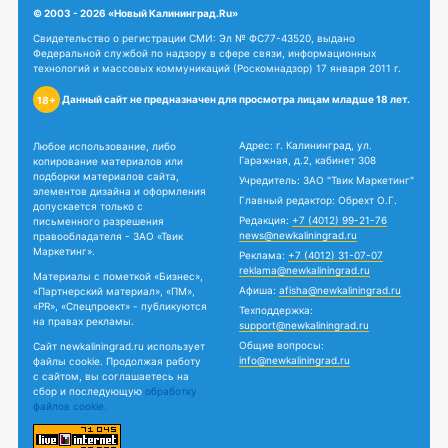
© 2003 - 2026 «Новый Калининград.Ru»
Свидетельство о регистрации СМИ: Эл № ФС77-43520, выдано
Федеральной службой по надзору в сфере связи, информационных
технологий и массовых коммуникаций (Роскомнадзор) 17 января 2011 г.
Данный сайт не предназначен для просмотра лицам младше 18 лет.
18+
Адрес: г. Калининград, ул.
Любое использование, либо
Гаражная, д.2, кабинет 308
копирование материалов или
подборки материалов сайта,
Учредитель: ЗАО "Твик Маркетинг"
элементов дизайна и оформления
Главный редактор: Обрехт О.Г.
допускается только с
Редакция:
+7 (4012) 99-21-76
письменного разрешения
news@newkaliningrad.ru
правообладателя - ЗАО «Твик
Маркетинг».
Реклама:
+7 (4012) 31-07-07
reklama@newkaliningrad.ru
Материалы с пометкой «Бизнес»,
Афиша:
afisha@newkaliningrad.ru
«Партнерский материал», «ПМ»,
«PR», «Спецпроект» - публикуются
Техподдержка:
на правах рекламы.
support@newkaliningrad.ru
Общие вопросы:
Сайт newkaliningrad.ru использует
info@newkaliningrad.ru
файлы cookie. Продолжая работу
с сайтом, вы соглашаетесь на
сбор и последующую
обработку
файлов cookie.