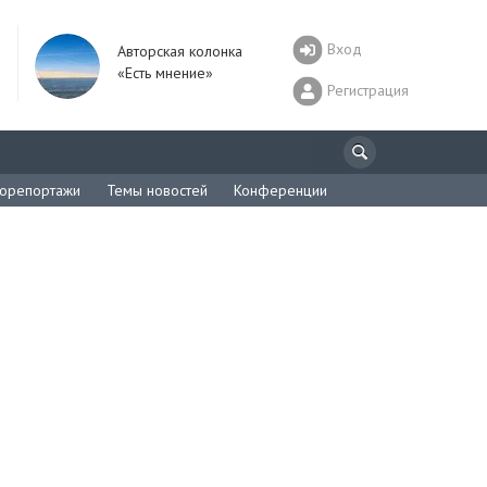
Вход
Авторская колонка
«Есть мнение»
Регистрация
орепортажи
Темы новостей
Конференции