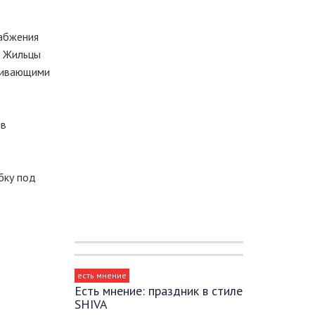
набжения
. Жильцы
оживающими
 в
бку под
есть мнение
Есть мнение: праздник в стиле
SHIVA