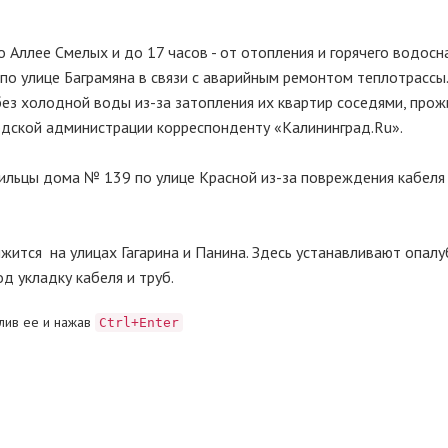
 Аллее Смелых и до 17 часов - от отопления и горячего водос
 по улице Баграмяна в связи с аварийным ремонтом теплотрассы
без холодной воды из-за затопления их квартир соседями, пр
одской администрации корреспонденту «Калининград.Ru».
жильцы дома № 139 по улице Красной из-за повреждения кабеля
ится на улицах Гагарина и Панина. Здесь устанавливают опалу
д укладку кабеля и труб.
лив ее и нажав
Ctrl+Enter