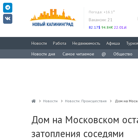
Погода:
+16.1°
Вакансии:
21
82.17$
94.84€
22.01zł
Новости
Работа
Недвижимость
Афиша
Туриз
Новости дня
Самое читаемое
@
Общество
Новости
Новости: Происшествия
Дом на Моск
Дом на Московском оста
затопления соседями