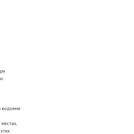
при
ли
а водоеме.
 местах,
 этих