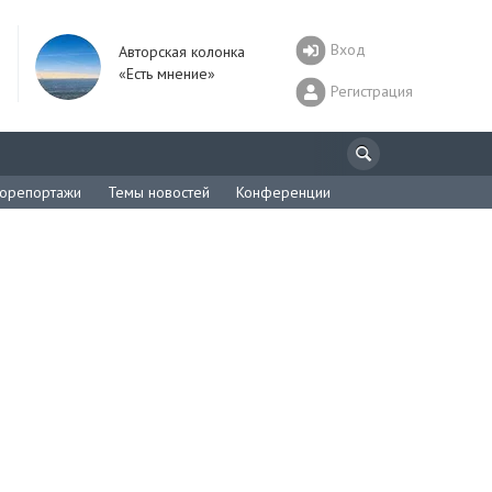
Вход
Авторская колонка
«Есть мнение»
Регистрация
орепортажи
Темы новостей
Конференции