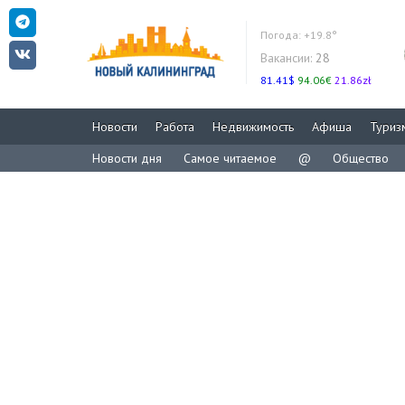
Погода:
+19.8°
Вакансии:
28
81.41$
94.06€
21.86zł
Новости
Работа
Недвижимость
Афиша
Туриз
Новости дня
Самое читаемое
@
Общество