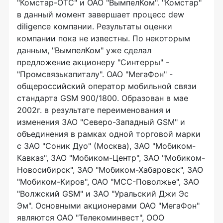
"Комстар-ОТС" и ОАО "ВымпелКом". "Комстар"
в данный момент завершает процесс dew
diligence компании. Результаты оценки
компании пока не известны. По некоторым
данным, "ВымпелКом" уже сделал
предложение акционеру "Синтерры" -
"Промсвязькапиталу". ОАО "МегаФон" -
общероссийский оператор мобильной связи
стандарта GSM 900/1800. Образован в мае
2002г. в результате переименования и
изменения ЗАО "Северо-Западный GSM" и
объединения в рамках одной торговой марки
с ЗАО "Соник Дуо" (Москва), ЗАО "Мобиком-
Кавказ", ЗАО "Мобиком-Центр", ЗАО "Мобиком-
Новосибирск", ЗАО "Мобиком-Хабаровск", ЗАО
"Мобиком-Киров", ОАО "МСС-Поволжье", ЗАО
"Волжский GSM" и ЗАО "Уральский Джи Эс
Эм". Основными акционерами ОАО "МегаФон"
являются ОАО "Телекоминвест", ООО