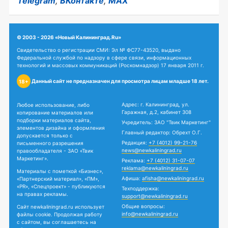
Telegram
,
ВКонтакте
,
MAX
© 2003 - 2026 «Новый Калининград.Ru»
Свидетельство о регистрации СМИ: Эл № ФС77-43520, выдано
Федеральной службой по надзору в сфере связи, информационных
технологий и массовых коммуникаций (Роскомнадзор) 17 января 2011 г.
Данный сайт не предназначен для просмотра лицам младше 18 лет.
18+
Адрес: г. Калининград, ул.
Любое использование, либо
Гаражная, д.2, кабинет 308
копирование материалов или
подборки материалов сайта,
Учредитель: ЗАО "Твик Маркетинг"
элементов дизайна и оформления
Главный редактор: Обрехт О.Г.
допускается только с
Редакция:
+7 (4012) 99-21-76
письменного разрешения
news@newkaliningrad.ru
правообладателя - ЗАО «Твик
Маркетинг».
Реклама:
+7 (4012) 31-07-07
reklama@newkaliningrad.ru
Материалы с пометкой «Бизнес»,
Афиша:
afisha@newkaliningrad.ru
«Партнерский материал», «ПМ»,
«PR», «Спецпроект» - публикуются
Техподдержка:
на правах рекламы.
support@newkaliningrad.ru
Общие вопросы:
Сайт newkaliningrad.ru использует
info@newkaliningrad.ru
файлы cookie. Продолжая работу
с сайтом, вы соглашаетесь на