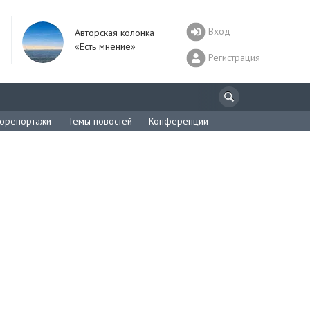
Вход
Авторская колонка
«Есть мнение»
Регистрация
орепортажи
Темы новостей
Конференции