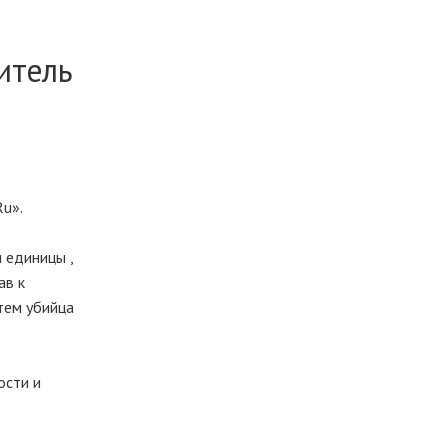
итель
u».
 единицы ,
ав к
тем убийца
ости и