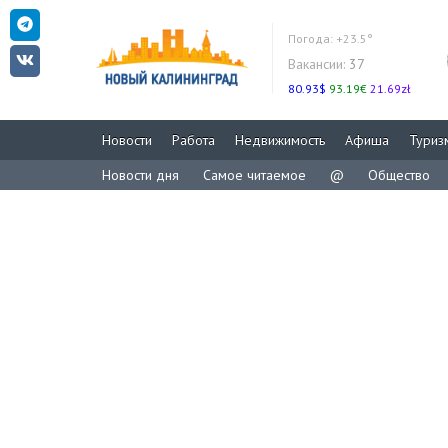
Погода:
+23.5°
Вакансии:
37
80.93$
93.19€
21.69zł
Новости
Работа
Недвижимость
Афиша
Туриз
Новости дня
Самое читаемое
@
Общество