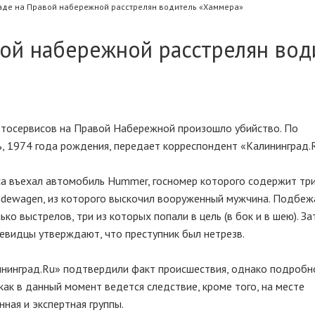
аде на Правой набережной расстрелян водитель «Хаммера»
вой набережной расстрелян вод
 автосервисов на Правой Набережной произошло убийство. По
, 1974 года рождения, передает корреспондент «Калининград.R
а въехал автомобиль Hummer, госномер которого содержит три
ndewagen, из которого выскочил вооруженный мужчина. Подбеж
о выстрелов, три из которых попали в цель (в бок и в шею). За
чевидцы утверждают, что преступник был нетрезв.
нинград.Ru» подтвердили факт происшествия, однако подробн
как в данный момент ведется следствие, кроме того, на месте
ная и экспертная группы.