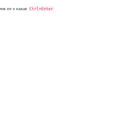
лив ее и нажав
Ctrl+Enter