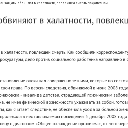
соцзащиты обвиняют в халатности, повлекшей смерть подопечной
обвиняют в халатности, повлек
в халатности, повлекшей смерть. Как сообщили корреспондент
рокуратуры, дело против социального работника направлено в 
становление опеки над совершеннолетними, которые по состо
свои права. По версии следствия, обвиняемой в июне 2008 год
ерняховска - инвалида детства, страдающей психическим заболе
а, не имея физической возможности ухаживать за собой, готов
ы, как считает следствие, не обеспечила ухода за больной жен
 пролежала в неотапливаемом помещении. 3 декабря 2008 года
ницу с диагнозом «Общее охлаждение организма», от чего чере