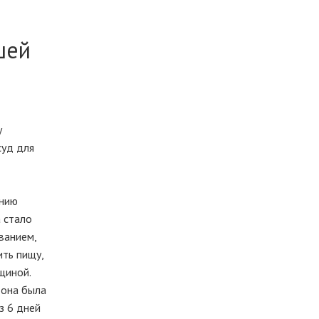
шей
у
суд для
янию
а стало
ванием,
ить пищу,
щиной.
 она была
з 6 дней