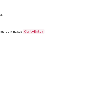
ы.
лив ее и нажав
Ctrl+Enter