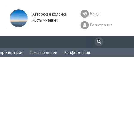
Вход
Авторская колонка
«Есть мнение»
Регистрация
орепортажи
Темы новостей
Конференции