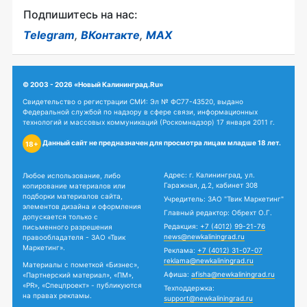
Подпишитесь на нас:
Telegram
,
ВКонтакте
,
MAX
© 2003 - 2026 «Новый Калининград.Ru»
Свидетельство о регистрации СМИ: Эл № ФС77-43520, выдано
Федеральной службой по надзору в сфере связи, информационных
технологий и массовых коммуникаций (Роскомнадзор) 17 января 2011 г.
Данный сайт не предназначен для просмотра лицам младше 18 лет.
18+
Адрес: г. Калининград, ул.
Любое использование, либо
Гаражная, д.2, кабинет 308
копирование материалов или
подборки материалов сайта,
Учредитель: ЗАО "Твик Маркетинг"
элементов дизайна и оформления
Главный редактор: Обрехт О.Г.
допускается только с
Редакция:
+7 (4012) 99-21-76
письменного разрешения
news@newkaliningrad.ru
правообладателя - ЗАО «Твик
Маркетинг».
Реклама:
+7 (4012) 31-07-07
reklama@newkaliningrad.ru
Материалы с пометкой «Бизнес»,
Афиша:
afisha@newkaliningrad.ru
«Партнерский материал», «ПМ»,
«PR», «Спецпроект» - публикуются
Техподдержка:
на правах рекламы.
support@newkaliningrad.ru