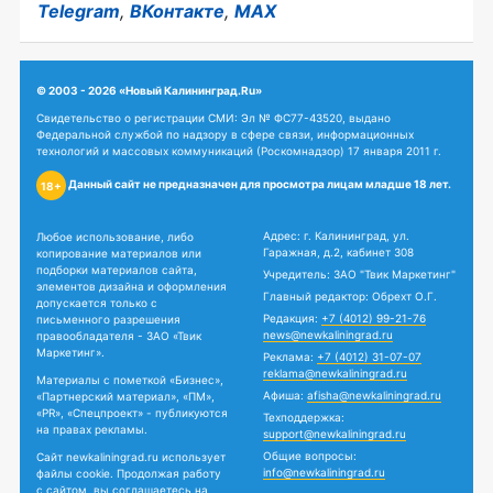
Telegram
,
ВКонтакте
,
MAX
© 2003 - 2026 «Новый Калининград.Ru»
Свидетельство о регистрации СМИ: Эл № ФС77-43520, выдано
Федеральной службой по надзору в сфере связи, информационных
технологий и массовых коммуникаций (Роскомнадзор) 17 января 2011 г.
Данный сайт не предназначен для просмотра лицам младше 18 лет.
18+
Адрес: г. Калининград, ул.
Любое использование, либо
Гаражная, д.2, кабинет 308
копирование материалов или
подборки материалов сайта,
Учредитель: ЗАО "Твик Маркетинг"
элементов дизайна и оформления
Главный редактор: Обрехт О.Г.
допускается только с
Редакция:
+7 (4012) 99-21-76
письменного разрешения
news@newkaliningrad.ru
правообладателя - ЗАО «Твик
Маркетинг».
Реклама:
+7 (4012) 31-07-07
reklama@newkaliningrad.ru
Материалы с пометкой «Бизнес»,
Афиша:
afisha@newkaliningrad.ru
«Партнерский материал», «ПМ»,
«PR», «Спецпроект» - публикуются
Техподдержка:
на правах рекламы.
support@newkaliningrad.ru
Общие вопросы:
Сайт newkaliningrad.ru использует
info@newkaliningrad.ru
файлы cookie. Продолжая работу
с сайтом, вы соглашаетесь на