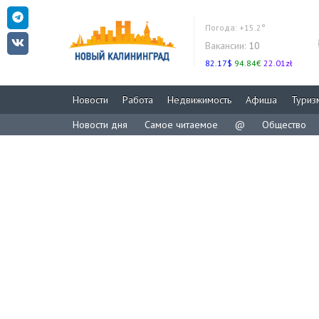
Погода:
+15.2°
Вакансии:
10
82.17$
94.84€
22.01zł
Новости
Работа
Недвижимость
Афиша
Туриз
Новости дня
Самое читаемое
@
Общество