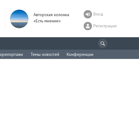
Вход
Авторская колонка
«Есть мнение»
Регистрация
орепортажи
Темы новостей
Конференции