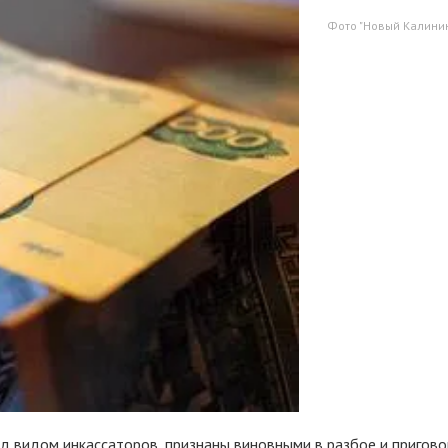
Фото "Новый Калинин
д видом инкассаторов, признаны виновными в разбое и пригово