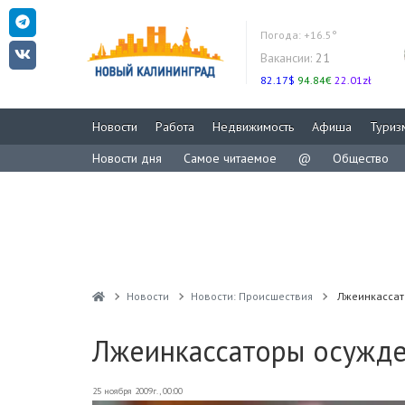
Погода:
+16.5°
Вакансии:
21
82.17$
94.84€
22.01zł
Новости
Работа
Недвижимость
Афиша
Туриз
Новости дня
Самое читаемое
@
Общество
Новости
Новости: Происшествия
Лжеинкассат
Лжеинкассаторы осужде
25 ноября 2009г., 00:00