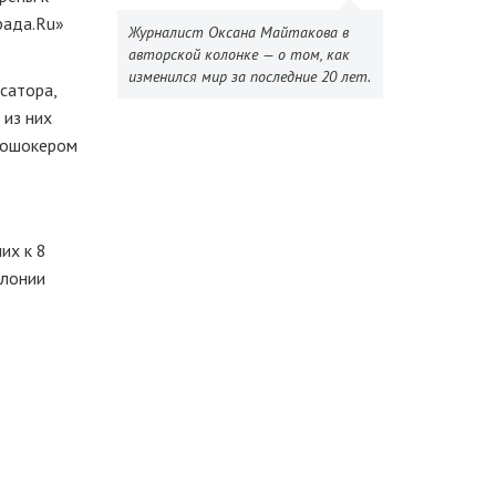
рада.Ru»
Журналист Оксана Майтакова в
авторской колонке — о том, как
изменился мир за последние 20 лет.
сатора,
 из них
рошокером
их к 8
олонии