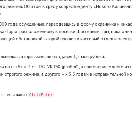
его режима. Об этом в среду корреспонденту «Нового Калининг
.
2009 года осужденные, переодевшись в форму охранника и инкас
-Торг», расположенному в поселке Шоссейный. Там, пока один
жающей обстановкой, второй прошел в кассовый отдел и элект
лжеинкассаторы вынесли из здания 1,2 млн рублей.
по п. «б» ч. 4 ст. 162 УК РФ (разбой), и приговорил одного из н
 строгого режима, а другого – к 3,5 годам в исправительной к
лив ее и нажав
Ctrl+Enter