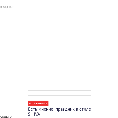
град.Ru".
есть мнение
Есть мнение: праздник в стиле
SHIVA
рены к