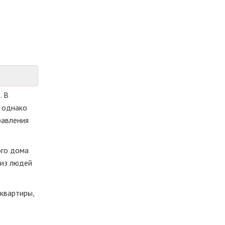
. В
, однако
равления
ого дома
 из людей
 квартиры,