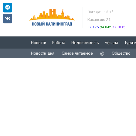
Погода:
+16.1°
Вакансии:
21
82.17$
94.84€
22.01zł
Новости
Работа
Недвижимость
Афиша
Туриз
Новости дня
Самое читаемое
@
Общество