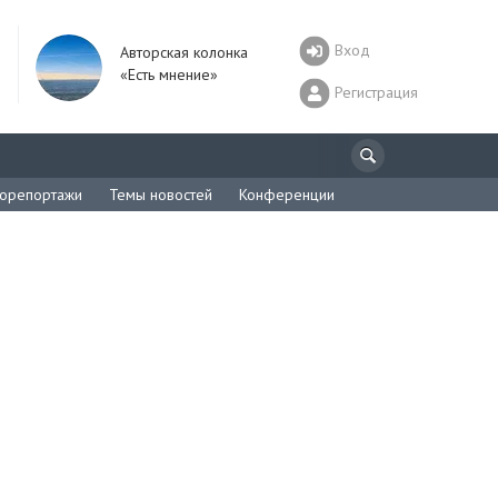
Вход
Авторская колонка
«Есть мнение»
Регистрация
орепортажи
Темы новостей
Конференции