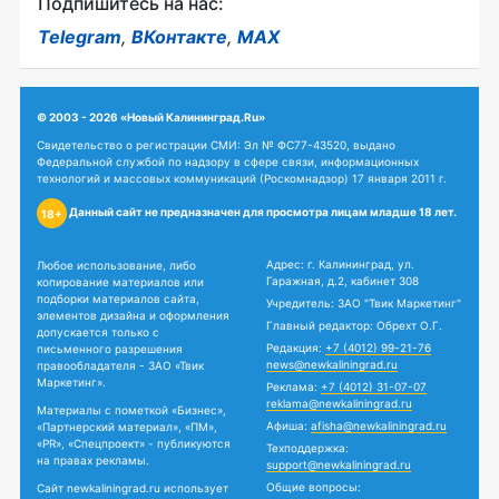
Подпишитесь на нас:
Telegram
,
ВКонтакте
,
MAX
© 2003 - 2026 «Новый Калининград.Ru»
Свидетельство о регистрации СМИ: Эл № ФС77-43520, выдано
Федеральной службой по надзору в сфере связи, информационных
технологий и массовых коммуникаций (Роскомнадзор) 17 января 2011 г.
Данный сайт не предназначен для просмотра лицам младше 18 лет.
18+
Адрес: г. Калининград, ул.
Любое использование, либо
Гаражная, д.2, кабинет 308
копирование материалов или
подборки материалов сайта,
Учредитель: ЗАО "Твик Маркетинг"
элементов дизайна и оформления
Главный редактор: Обрехт О.Г.
допускается только с
Редакция:
+7 (4012) 99-21-76
письменного разрешения
news@newkaliningrad.ru
правообладателя - ЗАО «Твик
Маркетинг».
Реклама:
+7 (4012) 31-07-07
reklama@newkaliningrad.ru
Материалы с пометкой «Бизнес»,
Афиша:
afisha@newkaliningrad.ru
«Партнерский материал», «ПМ»,
«PR», «Спецпроект» - публикуются
Техподдержка:
на правах рекламы.
support@newkaliningrad.ru
Общие вопросы:
Сайт newkaliningrad.ru использует