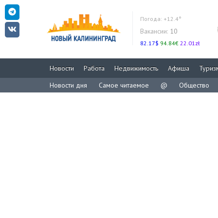
Погода:
+12.4°
Вакансии:
10
82.17$
94.84€
22.01zł
Новости
Работа
Недвижимость
Афиша
Туриз
Новости дня
Самое читаемое
@
Общество