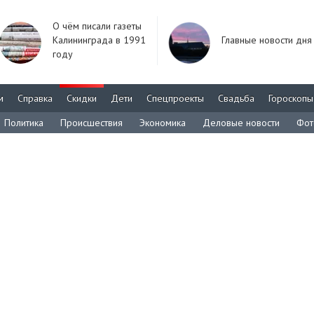
О чём писали газеты
Калининграда в 1991
Главные новости дня
году
м
Справка
Скидки
Дети
Спецпроекты
Свадьба
Гороскопы
Политика
Происшествия
Экономика
Деловые новости
Фот