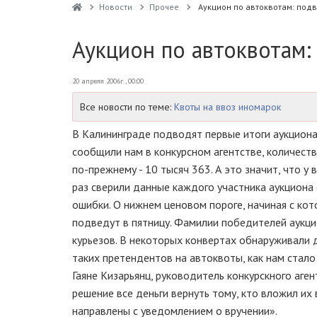
Новости
Прочее
Аукцион по автоквотам: подв
Аукцион по автоквотам:
20 апреля 2006г., 00:00
Все новости по теме:
Квоты на ввоз иномарок
В Калининграде подводят первые итоги аукциона
сообщили нам в конкурсном агентстве, количест
по-прежнему - 10 тысяч 363. А это значит, что 
раз сверили данные каждого участника аукциона
ошибки. О нижнем ценовом пороге, начиная с кот
подведут в пятницу. Фамилии победителей аукцио
курьезов. В некоторых конвертах обнаруживали 
таких претендентов на автоквоты, как нам стало 
Гаяне Кизарьянц, руководитель конкурскного аге
решение все деньги вернуть тому, кто вложил их 
направлены с уведомлением о вручении».