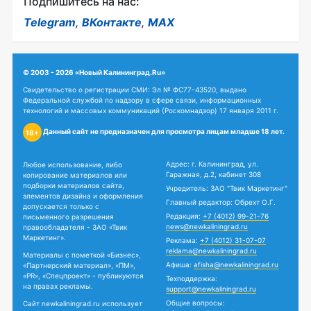
Подпишитесь на нас:
Telegram
,
ВКонтакте
,
MAX
© 2003 - 2026 «Новый Калининград.Ru»
Свидетельство о регистрации СМИ: Эл № ФС77-43520, выдано
Федеральной службой по надзору в сфере связи, информационных
технологий и массовых коммуникаций (Роскомнадзор) 17 января 2011 г.
Данный сайт не предназначен для просмотра лицам младше 18 лет.
18+
Адрес: г. Калининград, ул.
Любое использование, либо
Гаражная, д.2, кабинет 308
копирование материалов или
подборки материалов сайта,
Учредитель: ЗАО "Твик Маркетинг"
элементов дизайна и оформления
Главный редактор: Обрехт О.Г.
допускается только с
Редакция:
+7 (4012) 99-21-76
письменного разрешения
news@newkaliningrad.ru
правообладателя - ЗАО «Твик
Маркетинг».
Реклама:
+7 (4012) 31-07-07
reklama@newkaliningrad.ru
Материалы с пометкой «Бизнес»,
Афиша:
afisha@newkaliningrad.ru
«Партнерский материал», «ПМ»,
«PR», «Спецпроект» - публикуются
Техподдержка:
на правах рекламы.
support@newkaliningrad.ru
Общие вопросы:
Сайт newkaliningrad.ru использует