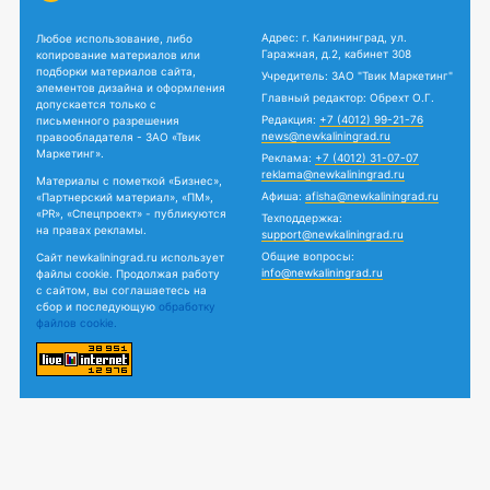
Адрес: г. Калининград, ул.
Любое использование, либо
Гаражная, д.2, кабинет 308
копирование материалов или
подборки материалов сайта,
Учредитель: ЗАО "Твик Маркетинг"
элементов дизайна и оформления
Главный редактор: Обрехт О.Г.
допускается только с
Редакция:
+7 (4012) 99-21-76
письменного разрешения
news@newkaliningrad.ru
правообладателя - ЗАО «Твик
Маркетинг».
Реклама:
+7 (4012) 31-07-07
reklama@newkaliningrad.ru
Материалы с пометкой «Бизнес»,
Афиша:
afisha@newkaliningrad.ru
«Партнерский материал», «ПМ»,
«PR», «Спецпроект» - публикуются
Техподдержка:
на правах рекламы.
support@newkaliningrad.ru
Общие вопросы:
Сайт newkaliningrad.ru использует
info@newkaliningrad.ru
файлы cookie. Продолжая работу
с сайтом, вы соглашаетесь на
сбор и последующую
обработку
файлов cookie.