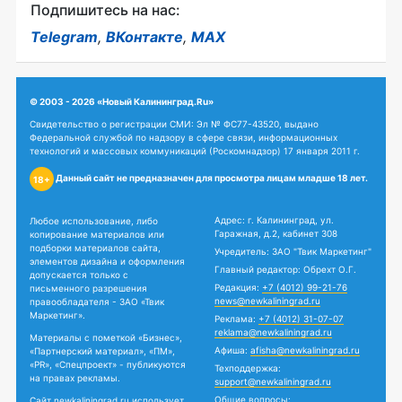
Подпишитесь на нас:
Telegram
,
ВКонтакте
,
MAX
© 2003 - 2026 «Новый Калининград.Ru»
Свидетельство о регистрации СМИ: Эл № ФС77-43520, выдано
Федеральной службой по надзору в сфере связи, информационных
технологий и массовых коммуникаций (Роскомнадзор) 17 января 2011 г.
Данный сайт не предназначен для просмотра лицам младше 18 лет.
18+
Адрес: г. Калининград, ул.
Любое использование, либо
Гаражная, д.2, кабинет 308
копирование материалов или
подборки материалов сайта,
Учредитель: ЗАО "Твик Маркетинг"
элементов дизайна и оформления
Главный редактор: Обрехт О.Г.
допускается только с
Редакция:
+7 (4012) 99-21-76
письменного разрешения
news@newkaliningrad.ru
правообладателя - ЗАО «Твик
Маркетинг».
Реклама:
+7 (4012) 31-07-07
reklama@newkaliningrad.ru
Материалы с пометкой «Бизнес»,
Афиша:
afisha@newkaliningrad.ru
«Партнерский материал», «ПМ»,
«PR», «Спецпроект» - публикуются
Техподдержка:
на правах рекламы.
support@newkaliningrad.ru
Общие вопросы:
Сайт newkaliningrad.ru использует