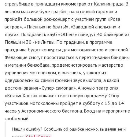
стрельбище в тринадцати километрах от Калининграда. В
лесном массиве будет разбит палаточный городок и
пройдёт большой рок-концерт с участием групп «Роза
ветров», «Пленных не брать!», «Заводной апельсин» и
других. Поздравить клуб «Others» приедут 40 байкеров из
Польши и 30 - из Литвы. По традиции, в программе
праздника будут конкурсы для мотоциклистов и зрителей.
Желающие смогут посостязаться в перетягивании банданы
и метании бензобака, продемонстрировать мастерство
управления мотоциклом, и выяснить, у какого из
«двухколёсных» самый громкий звук выхлопа, а какой
достоин звания «Супер-самопал». А ночью театр огня
«Князья Хаоса» покажет свою новую программу. Сбор
участников мотоколонны пройдет в субботу с 13 до 14
часов у Астрономического бастиона. Вход на мероприятие
свободный.
Нашли ошибку? Cообщить об ошибке можно, выделив ее и
нажав
Ctrl+Enter