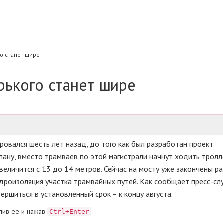
о станет шире
рького станет шире
овался шесть лет назад, до того как был разработан проект
плану, вместо трамваев по этой магистрали начнут ходить тролл
величится с 13 до 14 метров. Сейчас на мосту уже закончены р
идроизоляция участка трамвайных путей. Как сообщает пресс-сл
ершиться в установленный срок – к концу августа.
лив ее и нажав
Ctrl+Enter