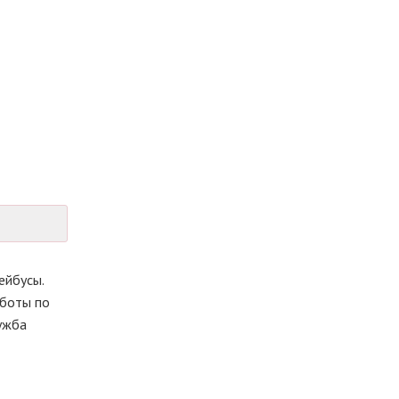
ейбусы.
аботы по
ужба