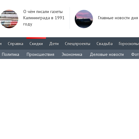
О чём писали газеты
Калининграда в 1991
Главные новости дня
году
м
Справка
Скидки
Дети
Спецпроекты
Свадьба
Гороскопы
Политика
Происшествия
Экономика
Деловые новости
Фот