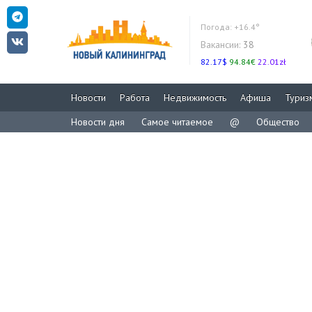
Погода:
+16.4°
Вакансии:
38
82.17$
94.84€
22.01zł
Новости
Работа
Недвижимость
Афиша
Туриз
Новости дня
Самое читаемое
@
Общество