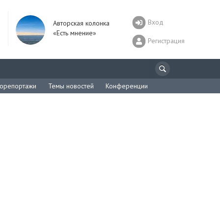
Вход
Авторская колонка
«Есть мнение»
Регистрация
орепортажи
Темы новостей
Конференции