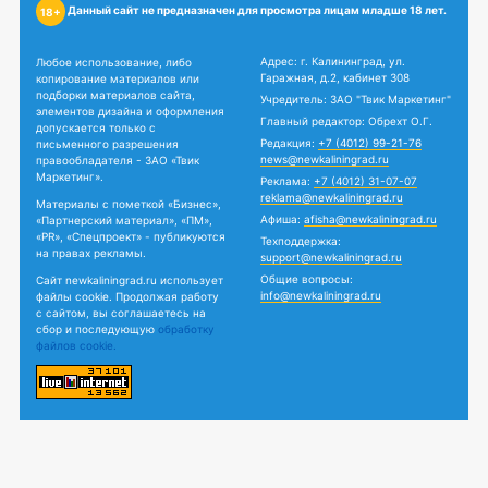
Данный сайт не предназначен для просмотра лицам младше 18 лет.
18+
Адрес: г. Калининград, ул.
Любое использование, либо
Гаражная, д.2, кабинет 308
копирование материалов или
подборки материалов сайта,
Учредитель: ЗАО "Твик Маркетинг"
элементов дизайна и оформления
Главный редактор: Обрехт О.Г.
допускается только с
Редакция:
+7 (4012) 99-21-76
письменного разрешения
news@newkaliningrad.ru
правообладателя - ЗАО «Твик
Маркетинг».
Реклама:
+7 (4012) 31-07-07
reklama@newkaliningrad.ru
Материалы с пометкой «Бизнес»,
Афиша:
afisha@newkaliningrad.ru
«Партнерский материал», «ПМ»,
«PR», «Спецпроект» - публикуются
Техподдержка:
на правах рекламы.
support@newkaliningrad.ru
Общие вопросы:
Сайт newkaliningrad.ru использует
info@newkaliningrad.ru
файлы cookie. Продолжая работу
с сайтом, вы соглашаетесь на
сбор и последующую
обработку
файлов cookie.