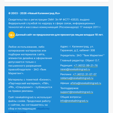
© 2003 - 2026 «Новый Калининград.Ru»
Свидетельство о регистрации СМИ: Эл № ФС77-43520, выдано
Федеральной службой по надзору в сфере связи, информационных
технологий и массовых коммуникаций (Роскомнадзор) 17 января 2011 г.
Данный сайт не предназначен для просмотра лицам младше 18 лет.
18+
Адрес: г. Калининград, ул.
Любое использование, либо
Гаражная, д.2, кабинет 308
копирование материалов или
подборки материалов сайта,
Учредитель: ЗАО "Твик Маркетинг"
элементов дизайна и оформления
Главный редактор: Обрехт О.Г.
допускается только с
Редакция:
+7 (4012) 99-21-76
письменного разрешения
news@newkaliningrad.ru
правообладателя - ЗАО «Твик
Маркетинг».
Реклама:
+7 (4012) 31-07-07
reklama@newkaliningrad.ru
Материалы с пометкой «Бизнес»,
Афиша:
afisha@newkaliningrad.ru
«Партнерский материал», «ПМ»,
«PR», «Спецпроект» - публикуются
Техподдержка:
на правах рекламы.
support@newkaliningrad.ru
Общие вопросы:
Сайт newkaliningrad.ru использует
info@newkaliningrad.ru
файлы cookie. Продолжая работу
с сайтом, вы соглашаетесь на
сбор и последующую
обработку
файлов cookie.