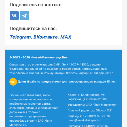
Поделитесь новостью:
Подпишитесь на нас:
Telegram
,
ВКонтакте
,
MAX
© 2003 - 2026 «Новый Калининград.Ru»
Свидетельство о регистрации СМИ: Эл № ФС77-43520, выдано
Федеральной службой по надзору в сфере связи, информационных
технологий и массовых коммуникаций (Роскомнадзор) 17 января 2011 г.
Данный сайт не предназначен для просмотра лицам младше 18 лет.
18+
Адрес: г. Калининград, ул.
Любое использование, либо
Гаражная, д.2, кабинет 308
копирование материалов или
подборки материалов сайта,
Учредитель: ЗАО "Твик Маркетинг"
элементов дизайна и оформления
Главный редактор: Обрехт О.Г.
допускается только с
Редакция:
+7 (4012) 99-21-76
письменного разрешения
news@newkaliningrad.ru
правообладателя - ЗАО «Твик
Маркетинг».
Реклама:
+7 (4012) 31-07-07