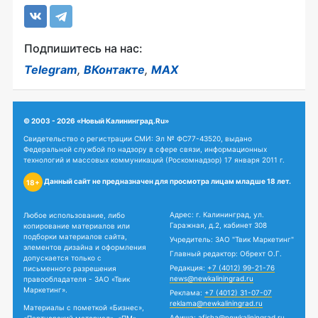
Подпишитесь на нас:
Telegram
,
ВКонтакте
,
MAX
© 2003 - 2026 «Новый Калининград.Ru»
Свидетельство о регистрации СМИ: Эл № ФС77-43520, выдано
Федеральной службой по надзору в сфере связи, информационных
технологий и массовых коммуникаций (Роскомнадзор) 17 января 2011 г.
Данный сайт не предназначен для просмотра лицам младше 18 лет.
18+
Адрес: г. Калининград, ул.
Любое использование, либо
Гаражная, д.2, кабинет 308
копирование материалов или
подборки материалов сайта,
Учредитель: ЗАО "Твик Маркетинг"
элементов дизайна и оформления
Главный редактор: Обрехт О.Г.
допускается только с
Редакция:
+7 (4012) 99-21-76
письменного разрешения
news@newkaliningrad.ru
правообладателя - ЗАО «Твик
Маркетинг».
Реклама:
+7 (4012) 31-07-07
reklama@newkaliningrad.ru
Материалы с пометкой «Бизнес»,
Афиша:
afisha@newkaliningrad.ru