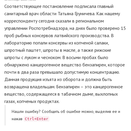
Соответствующее постановление подписала главный
санитарный врач области Татьяна Груничева. Как нашему
корреспонденту сегодня сказали в региональном
управлении Роспотребнадзора, на днях было проверено 15
проб рыбных консервов латвийского производства. В
лабораторию попали консервы из копченой салаки,
шпротный паштет, шпроты в масле, а также рижские
шпроты с луком и чесноком. В восьми пробах было
обнаружено канцерогенное вещество бензапирен, которое
почти в два раза превышало допустимую концентрацию.
Данная продукция изъята из оборота и должна быть
возвращена владельцам. Бензапирен – это канцерогенное
вещество, содержащееся в табачном дыме, выхлопных
газах, копченых продуктах.
Нашли ошибку? Cообщить об ошибке можно, выделив ее и
нажав
Ctrl+Enter