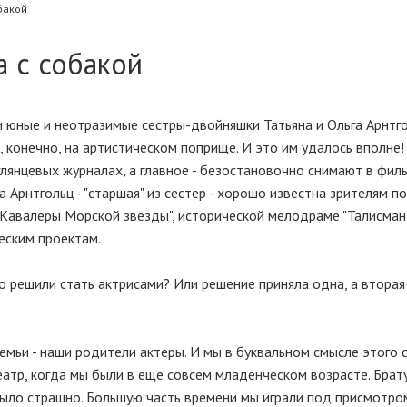
обакой
а с собакой
и юные и неотразимые сестры-двойняшки Татьяна и Ольга Арнтго
, конечно, на артистическом поприще. И это им удалось вполне!
глянцевых журналах, а главное - безостановочно снимают в фил
 Арнтгольц - "старшая" из сестер - хорошо известна зрителям п
"Кавалеры Морской звезды", исторической мелодраме "Талисман
еским проектам.
но решили стать актрисами? Или решение приняла одна, а вторая
семьи - наши родители актеры. И мы в буквальном смысле этого 
еатр, когда мы были в еще совсем младенческом возрасте. Брату
было страшно. Большую часть времени мы играли под присмотро