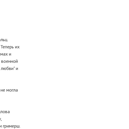
льц.
 Теперь их
ьмах и
о военной
 любви" и
 не могла
слова
,
м гримерш.