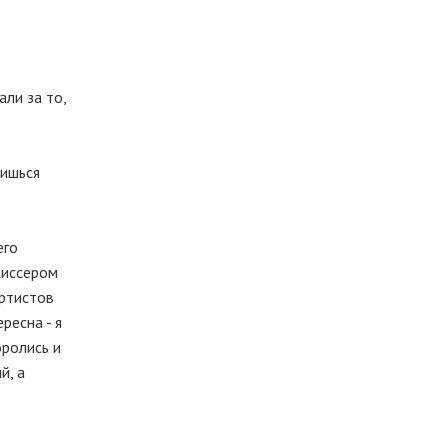
али за то,
вишься
его
жиссером
артистов
ресна - я
оролись и
й, а