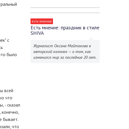
атральный
есть мнение
Есть мнение: праздник в стиле
SHIVA
ек" с
Журналист Оксана Майтакова в
сь
авторской колонке — о том, как
 это было
изменился мир за последние 20 лет.
мы всей
ко что
, - сказал
, конечно,
е бывает.
зали, что