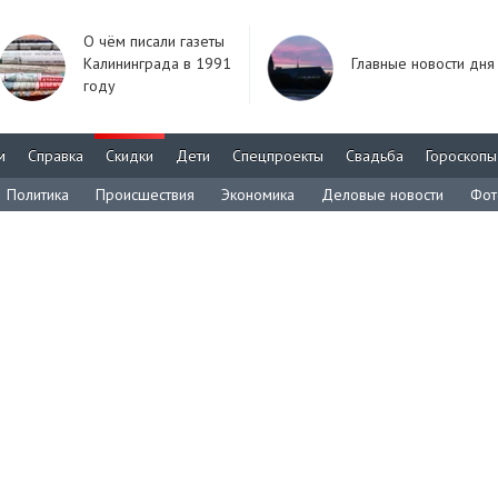
О чём писали газеты
Калининграда в 1991
Главные новости дня
году
м
Справка
Скидки
Дети
Спецпроекты
Свадьба
Гороскопы
Политика
Происшествия
Экономика
Деловые новости
Фот