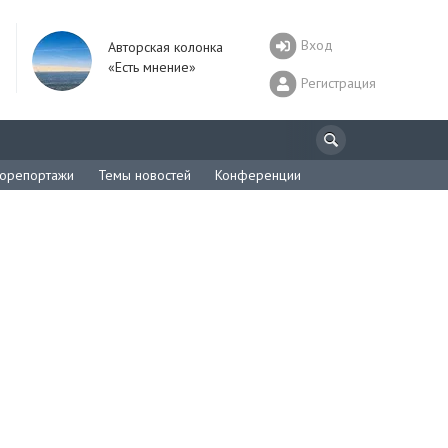
Вход
Авторская колонка
«Есть мнение»
Регистрация
орепортажи
Темы новостей
Конференции