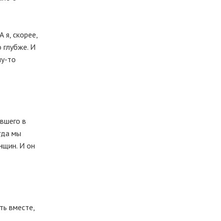
 я, скорее,
о глубже. И
му-то
евшего в
гда мы
нщин. И он
ть вместе,