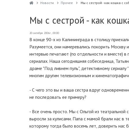
Новости
Прочее
Мы с сестрой - как кошка с с
Мы с сестрой - как кошк
20 октября 2006г., 00:00
В конце 90-х из Калининграда в столицу приехал
Разумеется, они намеревались покорить Москву и
интервью печатают (по отдельности и вместе) в 
сериалах. Наша сегодняшняя собеседница, Татьяна
драме "Под ливнем пуль", детективному сериалу 
многим другим телевизионным и кинематографич
- С чего это вы и ваша сестра вдруг одновремен
не последовать ее примеру?
- Все очень просто. Мы с Ольгой из театральной 
выросли за кулисами. Папа с мамой брали нас в т
которому тогда было восемь лет, доверить нас 