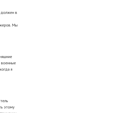
е должен в
ажеров. Мы
дняшние
е военные
 когда я
итель
ть этому