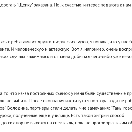
рога в "Щепку" заказана. Но, к счастью, интерес педагога к нам
ь с ребятами из других творческих вузов, я поняла, что у нас 
нта. И человеческую и актерскую. Вот я, например, очень воспр
таких случаях зажимаюсь и от меня добиться чего-либо уже нев
 на то что из-за постоянных съемок у меня были существенные п
 уже не выбить. После окончания института я полтора года не ра
ов" Володина, партнеры стали делать мне замечания: "Тань, гово
уроки, полученные еще в училище. Есть такой хитрый способ:
 Я до сих пор не выхожу на спектакль, пока не проговорю таким 