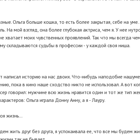
ные. Ольга больше кошка, то есть более закрытая, себе на уме. А
ель. На мой взгляд, она более глубокая актриса, чем я. У нее нутр
й не хватает моих чувственных проявлений. Так что мы всегда че
ному складываются судьбы в профессии - у каждой своя ниша.
ст написал историю на нас двоих. Что-нибудь наподобие нашум
нию, пока в кино наше сходство никто не использовал. А вот ко
ссер говорил: мужчине всю жизнь нравится один и тот же тип же
рактеров: Ольга играла Донну Анну, а я - Лауру.
оя жизнь...
дем жить друг без друга, я успокаивала ее, что все мы будем жи
жизни так не бывает.