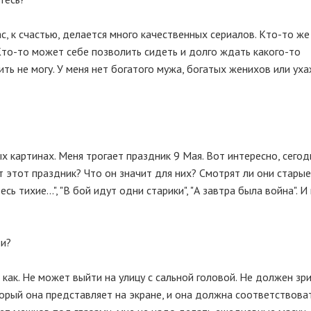
ас, к счастью, делается много качественных сериалов. Кто-то ж
. Кто-то может себе позволить сидеть и долго ждать какого-то
ть не могу. У меня нет богатого мужа, богатых женихов или ух
х картинах. Меня трогает праздник 9 Мая. Вот интересно, сего
т этот праздник? Что он значит для них? Смотрят ли они стары
ь тихие...", "В бой идут одни старики", "А завтра была война". И
ти?
 как. Не может выйти на улицу с сальной головой. Не должен зр
оторый она представляет на экране, и она должна соответствова