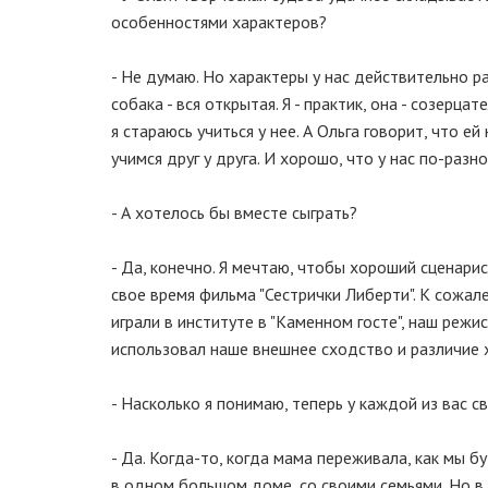
особенностями характеров?
- Не думаю. Но характеры у нас действительно раз
собака - вся открытая. Я - практик, она - созерцат
я стараюсь учиться у нее. А Ольга говорит, что е
учимся друг у друга. И хорошо, что у нас по-раз
- А хотелось бы вместе сыграть?
- Да, конечно. Я мечтаю, чтобы хороший сценари
свое время фильма "Сестрички Либерти". К сожале
играли в институте в "Каменном госте", наш режи
использовал наше внешнее сходство и различие ха
- Насколько я понимаю, теперь у каждой из вас св
- Да. Когда-то, когда мама переживала, как мы бу
в одном большом доме, со своими семьями. Но в 