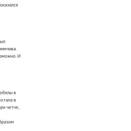
 оказался
был
иимчива.
озможно. И
робелы в
ботала в
ри четче,
образом