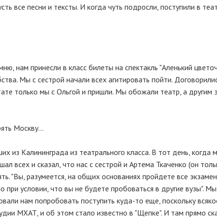
усть все песни и тексты. И когда чуть подросли, поступили в те
ню, нам принесли в класс билеты на спектакль "Аленький цветоч
тва. Мы с сестрой начали всех агитировать пойти. Договорили
тате только мы с Ольгой и пришли. Мы обожали театр, а другим
ять Москву...
их из Калининграда из театрального класса. В тот день, когда 
шал всех и сказал, что нас с сестрой и Артема Ткаченко (он толь
ть. "Вы, разумеется, на общих основаниях пройдете все экзамены
Но при условии, что вы не будете пробоваться в другие вузы". Мы
вали нам попробовать поступить куда-то еще, поскольку всяко
дии МХАТ, и об этом стало известно в "Щепке". И там прямо ска