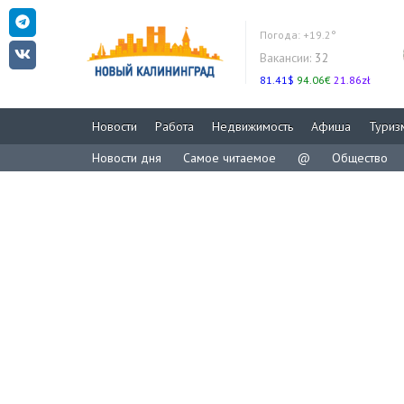
Погода:
+19.2°
Вакансии:
32
81.41$
94.06€
21.86zł
Новости
Работа
Недвижимость
Афиша
Туриз
Новости дня
Самое читаемое
@
Общество