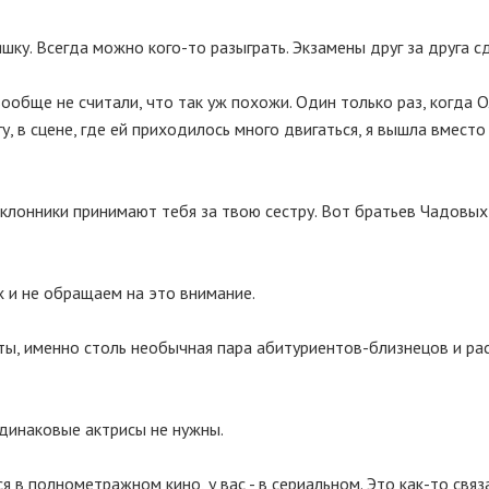
яшку. Всегда можно кого-то разыграть. Экзамены друг за друга с
вообще не считали, что так уж похожи. Один только раз, когда О
, в сцене, где ей приходилось много двигаться, я вышла вместо 
поклонники принимают тебя за твою сестру. Вот братьев Чадовы
х и не обращаем на это внимание.
уты, именно столь необычная пара абитуриентов-близнецов и ра
одинаковые актрисы не нужны.
я в полнометражном кино, у вас - в сериальном. Это как-то связ