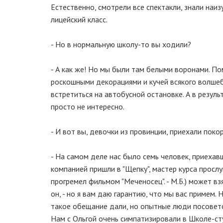
Естественно, смотрели все спектакли, знали наиз
лицейский класс.
- Но в нормальную школу-то вы ходили?
- А как же! Но мы были там белыми воронами. Пом
роскошными декорациями и кучей всякого волшебс
встретиться на автобусной остановке. А в резуль
просто не интересно.
- И вот вы, девочки из провинции, приехали покор
- На самом деле нас было семь человек, приехавш
компанией пришли в "Щепку", мастер курса прослу
прогремел фильмом "Меченосец". - М.Б.) может взя
он, - но я вам даю гарантию, что мы вас примем. 
такое обещание дали, но опытные люди посовето
Нам с Ольгой очень симпатизировали в Школе-сту