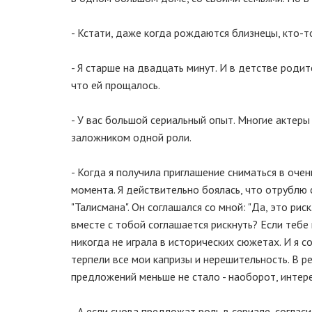
- Кстати, даже когда рождаются близнецы, кто-т
- Я старше на двадцать минут. И в детстве родит
что ей прощалось.
- У вас большой сериальный опыт. Многие актеры
заложником одной роли.
- Когда я получила приглашение сниматься в оче
момента. Я действительно боялась, что отрублю 
"Талисмана". Он соглашался со мной: "Да, это рис
вместе с тобой соглашается рискнуть? Если тебе н
никогда не играла в исторических сюжетах. И я с
терпели все мои капризы и нерешительность. В р
предложений меньше не стало - наоборот, интере
- А если снова предложат роль в сериале, согласи