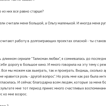
о из них все равно старше?
ели считали меня большой, а Ольгу маленькой. И иногда меня руг
 считают работу в долгоиграющих проектах опасной - ты стано
нь длинном сериале "Талисман любви", я сомневалась до последн
себе дорогу в большое кино. И много говорила на эту тему с ре
к. Все мы можем как выиграть, так и проиграть. Видишь, сколько 
е нравится роль - другой вопрос". Но роль мне как раз была инте
огласилась. И сейчас благодарна всем людям, которые за меня б
езультате мне тот период принес много счастливых воспоминани
с ко мне возрос.
тесь?