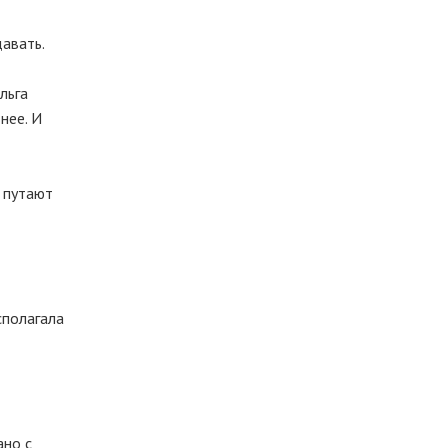
давать.
льга
нее. И
х путают
сполагала
ано с