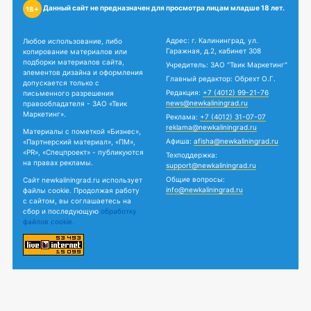
Данный сайт не предназначен для просмотра лицам младше 18 лет.
18+
Адрес: г. Калининград, ул.
Любое использование, либо
Гаражная, д.2, кабинет 308
копирование материалов или
подборки материалов сайта,
Учредитель: ЗАО "Твик Маркетинг"
элементов дизайна и оформления
Главный редактор: Обрехт О.Г.
допускается только с
Редакция:
+7 (4012) 99-21-76
письменного разрешения
news@newkaliningrad.ru
правообладателя - ЗАО «Твик
Маркетинг».
Реклама:
+7 (4012) 31-07-07
reklama@newkaliningrad.ru
Материалы с пометкой «Бизнес»,
Афиша:
afisha@newkaliningrad.ru
«Партнерский материал», «ПМ»,
«PR», «Спецпроект» - публикуются
Техподдержка:
на правах рекламы.
support@newkaliningrad.ru
Общие вопросы:
Сайт newkaliningrad.ru использует
info@newkaliningrad.ru
файлы cookie. Продолжая работу
с сайтом, вы соглашаетесь на
сбор и последующую
обработку
файлов cookie.