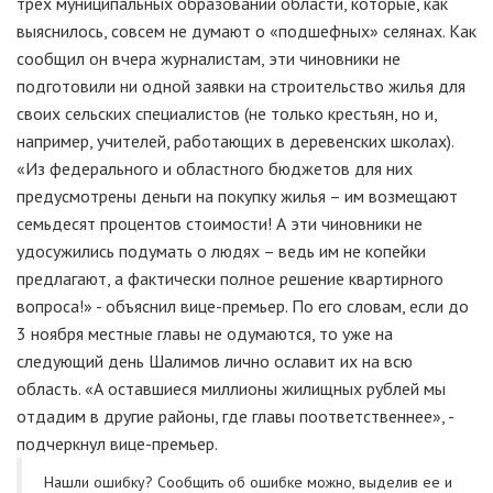
трёх муниципальных образований области, которые, как
выяснилось, совсем не думают о «подшефных» селянах. Как
сообщил он вчера журналистам, эти чиновники не
подготовили ни одной заявки на строительство жилья для
своих сельских специалистов (не только крестьян, но и,
например, учителей, работающих в деревенских школах).
«Из федерального и областного бюджетов для них
предусмотрены деньги на покупку жилья – им возмещают
семьдесят процентов стоимости! А эти чиновники не
удосужились подумать о людях – ведь им не копейки
предлагают, а фактически полное решение квартирного
вопроса!» - объяснил вице-премьер. По его словам, если до
3 ноября местные главы не одумаются, то уже на
следующий день Шалимов лично ославит их на всю
область. «А оставшиеся миллионы жилищных рублей мы
отдадим в другие районы, где главы поответственнее», -
подчеркнул вице-премьер.
Нашли ошибку? Cообщить об ошибке можно, выделив ее и