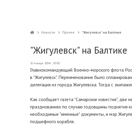
Новости
Прочее
"Жигулевск" на Балтике
"Жигулевск" на Балтике
20 января 2004г., 00:00
Главнокомандующий Военно-морского флота Росс
в "Жигулевск". Переименование было спланирован
делегация из города Жигулевска. Тогда с экипаж
Как сообщает газета "Самарские известия", две н
празднованиях по случаю годовщины поднятия ко
необходимые "именные" документы, и мэр Жигуле
подшефного корабля.