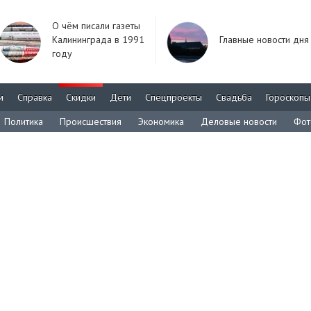
О чём писали газеты
Калининграда в 1991
Главные новости дня
году
м
Справка
Скидки
Дети
Спецпроекты
Свадьба
Гороскопы
Политика
Происшествия
Экономика
Деловые новости
Фот