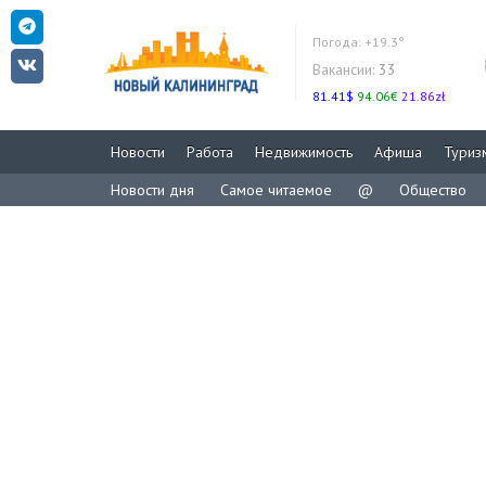
Погода:
+19.3°
Вакансии:
33
81.41$
94.06€
21.86zł
Новости
Работа
Недвижимость
Афиша
Туриз
Новости дня
Самое читаемое
@
Общество