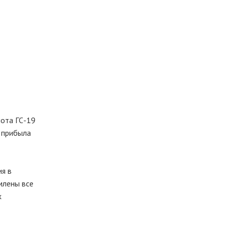
ота ГС-19
а прибыла
ия в
млены все
х