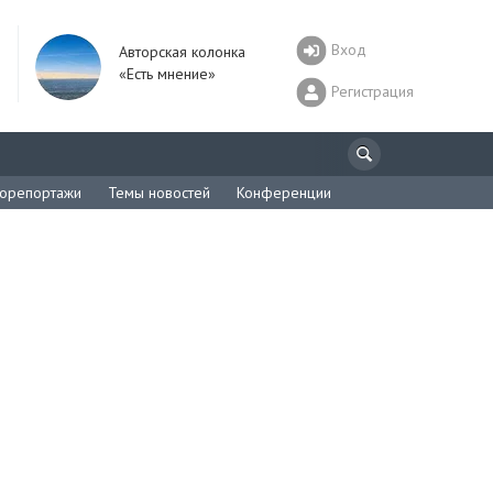
Вход
Авторская колонка
«Есть мнение»
Регистрация
орепортажи
Темы новостей
Конференции