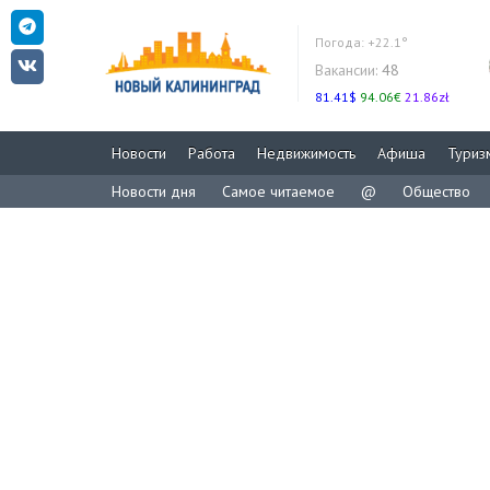
Погода:
+22.1°
Вакансии:
48
81.41$
94.06€
21.86zł
Новости
Работа
Недвижимость
Афиша
Туриз
Новости дня
Самое читаемое
@
Общество