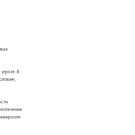
мках
угрозе. В
 словам,
ости
беспечения
сажирском