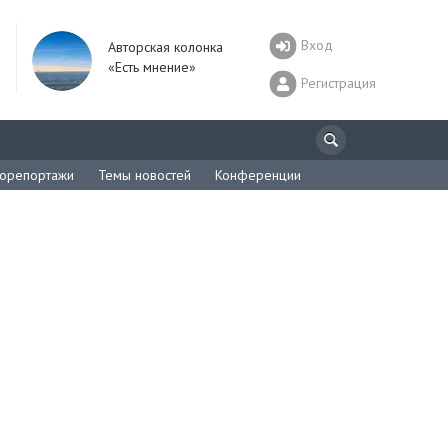
Вход
Авторская колонка
«Есть мнение»
Регистрация
орепортажи
Темы новостей
Конференции