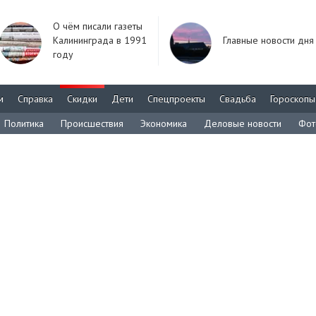
О чём писали газеты
Калининграда в 1991
Главные новости дня
году
м
Справка
Скидки
Дети
Спецпроекты
Свадьба
Гороскопы
Политика
Происшествия
Экономика
Деловые новости
Фот