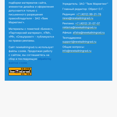
подборки материалов сайта,
Учредитель: ЗАО "Твик Маркетинг"
элементов дизайна и оформления
Главный редактор: Обрехт О.Г.
допускается только с
Редакция:
+7 (4012) 99-21-76
письменного разрешения
news@newkaliningrad.ru
правообладателя - ЗАО «Твик
Маркетинг».
Реклама:
+7 (4012) 31-07-07
reklama@newkaliningrad.ru
Материалы с пометкой «Бизнес»,
Афиша:
afisha@newkaliningrad.ru
«Партнерский материал», «ПМ»,
«PR», «Спецпроект» - публикуются
Техподдержка:
на правах рекламы.
support@newkaliningrad.ru
Общие вопросы:
Сайт newkaliningrad.ru использует
info@newkaliningrad.ru
файлы cookie. Продолжая работу
с сайтом, вы соглашаетесь на
сбор и последующую
обработку
файлов cookie.