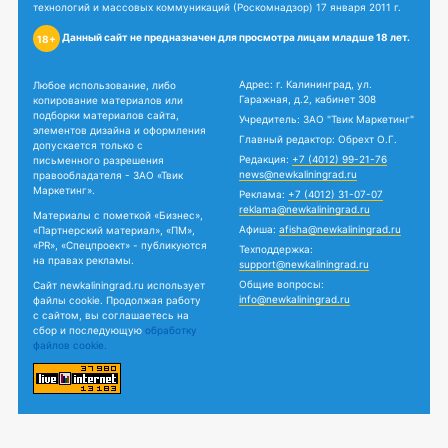
технологий и массовых коммуникаций (Роскомнадзор) 17 января 2011 г.
Данный сайт не предназначен для просмотра лицам младше 18 лет.
18+
Адрес: г. Калининград, ул.
Любое использование, либо
Гаражная, д.2, кабинет 308
копирование материалов или
подборки материалов сайта,
Учредитель: ЗАО "Твик Маркетинг"
элементов дизайна и оформления
Главный редактор: Обрехт О.Г.
допускается только с
Редакция:
+7 (4012) 99-21-76
письменного разрешения
news@newkaliningrad.ru
правообладателя - ЗАО «Твик
Маркетинг».
Реклама:
+7 (4012) 31-07-07
reklama@newkaliningrad.ru
Материалы с пометкой «Бизнес»,
Афиша:
afisha@newkaliningrad.ru
«Партнерский материал», «ПМ»,
«PR», «Спецпроект» - публикуются
Техподдержка:
на правах рекламы.
support@newkaliningrad.ru
Общие вопросы:
Сайт newkaliningrad.ru использует
info@newkaliningrad.ru
файлы cookie. Продолжая работу
с сайтом, вы соглашаетесь на
сбор и последующую
обработку
файлов cookie.