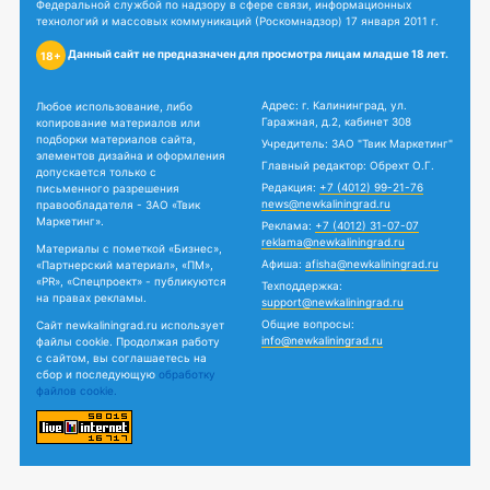
Федеральной службой по надзору в сфере связи, информационных
технологий и массовых коммуникаций (Роскомнадзор) 17 января 2011 г.
Данный сайт не предназначен для просмотра лицам младше 18 лет.
18+
Адрес: г. Калининград, ул.
Любое использование, либо
Гаражная, д.2, кабинет 308
копирование материалов или
подборки материалов сайта,
Учредитель: ЗАО "Твик Маркетинг"
элементов дизайна и оформления
Главный редактор: Обрехт О.Г.
допускается только с
Редакция:
+7 (4012) 99-21-76
письменного разрешения
news@newkaliningrad.ru
правообладателя - ЗАО «Твик
Маркетинг».
Реклама:
+7 (4012) 31-07-07
reklama@newkaliningrad.ru
Материалы с пометкой «Бизнес»,
Афиша:
afisha@newkaliningrad.ru
«Партнерский материал», «ПМ»,
«PR», «Спецпроект» - публикуются
Техподдержка:
на правах рекламы.
support@newkaliningrad.ru
Общие вопросы:
Сайт newkaliningrad.ru использует
info@newkaliningrad.ru
файлы cookie. Продолжая работу
с сайтом, вы соглашаетесь на
сбор и последующую
обработку
файлов cookie.