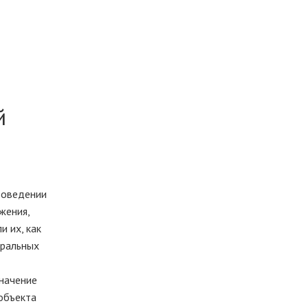
й
роведении
жения,
 их, как
еральных
значение
 объекта