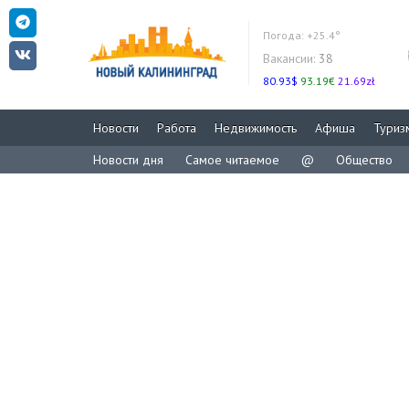
Погода:
+25.4°
Вакансии:
38
80.93$
93.19€
21.69zł
Новости
Работа
Недвижимость
Афиша
Туриз
Новости дня
Самое читаемое
@
Общество