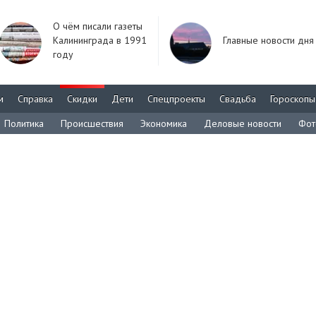
О чём писали газеты
Калининграда в 1991
Главные новости дня
году
м
Справка
Скидки
Дети
Спецпроекты
Свадьба
Гороскопы
Политика
Происшествия
Экономика
Деловые новости
Фот