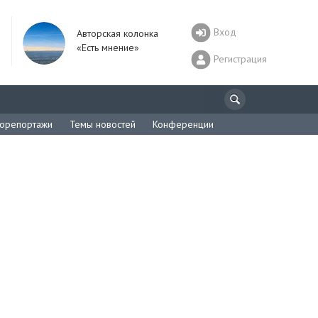
Вход
Авторская колонка
«Есть мнение»
Регистрация
орепортажи
Темы новостей
Конференции