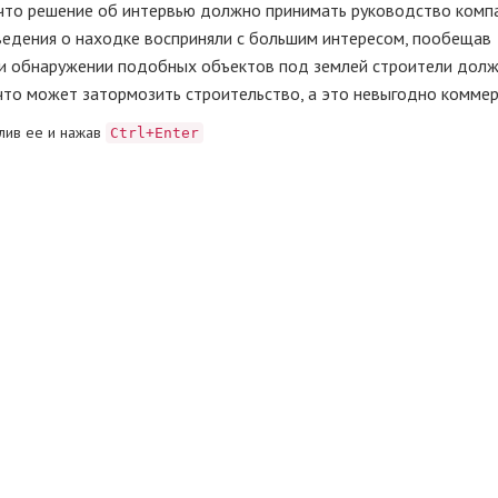
что решение об интервью должно принимать руководство компа
ведения о находке восприняли с большим интересом, пообещав
при обнаружении подобных объектов под землей строители дол
 что может затормозить строительство, а это невыгодно комме
лив ее и нажав
Ctrl+Enter