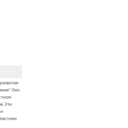
развития.
ение". Оно
астном
и. Эти
 и
бластном