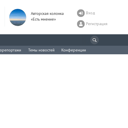
Вход
Авторская колонка
«Есть мнение»
Регистрация
орепортажи
Темы новостей
Конференции