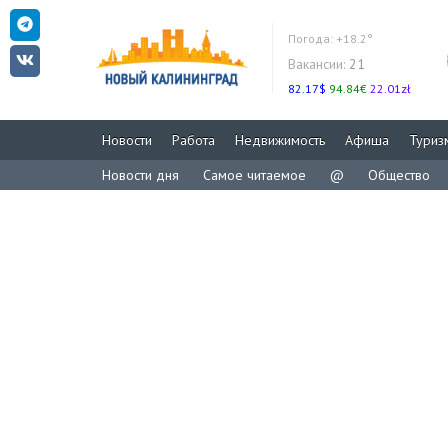
Погода:
+18.2°
Вакансии:
21
82.17$
94.84€
22.01zł
Новости
Работа
Недвижимость
Афиша
Туриз
Новости дня
Самое читаемое
@
Общество