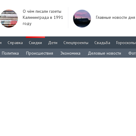
О чём писали газеты
Калининграда в 1991
Главные новости дня
году
м
Справка
Скидки
Дети
Спецпроекты
Свадьба
Гороскопы
Политика
Происшествия
Экономика
Деловые новости
Фот