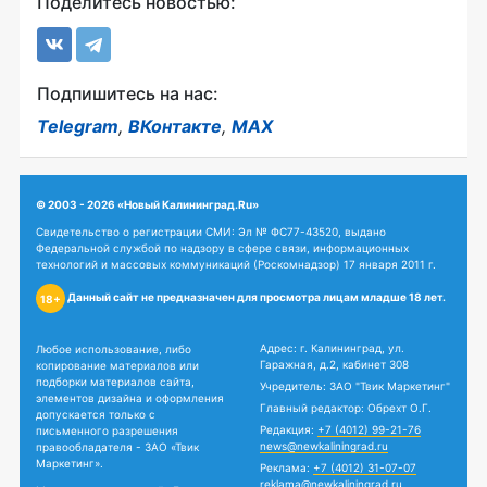
Поделитесь новостью:
Подпишитесь на нас:
Telegram
,
ВКонтакте
,
MAX
© 2003 - 2026 «Новый Калининград.Ru»
Свидетельство о регистрации СМИ: Эл № ФС77-43520, выдано
Федеральной службой по надзору в сфере связи, информационных
технологий и массовых коммуникаций (Роскомнадзор) 17 января 2011 г.
Данный сайт не предназначен для просмотра лицам младше 18 лет.
18+
Адрес: г. Калининград, ул.
Любое использование, либо
Гаражная, д.2, кабинет 308
копирование материалов или
подборки материалов сайта,
Учредитель: ЗАО "Твик Маркетинг"
элементов дизайна и оформления
Главный редактор: Обрехт О.Г.
допускается только с
Редакция:
+7 (4012) 99-21-76
письменного разрешения
news@newkaliningrad.ru
правообладателя - ЗАО «Твик
Маркетинг».
Реклама:
+7 (4012) 31-07-07
reklama@newkaliningrad.ru